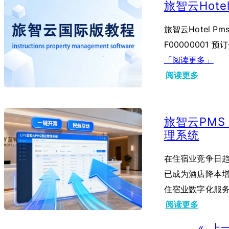
旅智云Hot
H
O
旅智云Hotel P
T
F00000001 预
E
「阅读更多」
L
：
阅读更多
P
旅
M
智
旅智云PM
S
云
理系统
系
H
统
O
在住宿业竞争日趋
配
T
已成为酒店降本增
置
E
住宿业数字化服
-
L
：
阅读更多
房
P
旅
«
上
型
M