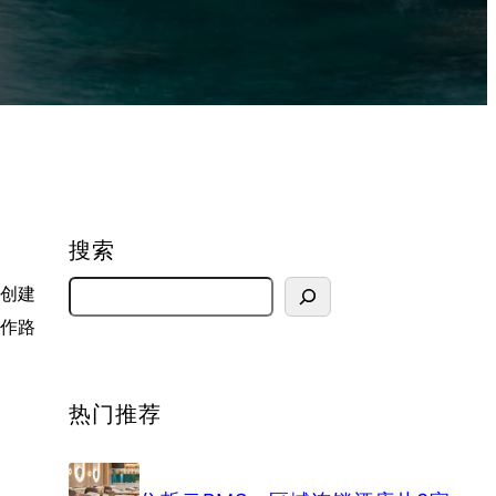
搜索
S
、创建
e
操作路
a
r
热门推荐
c
h