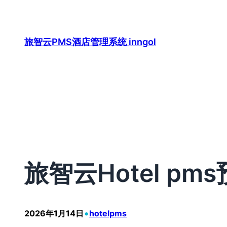
跳
至
内
旅智云PMS酒店管理系统 inngol
容
旅智云Hotel p
•
2026年1月14日
hotelpms