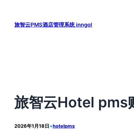
跳
至
内
旅智云PMS酒店管理系统 inngol
容
旅智云Hotel p
•
2026年1月18日
hotelpms