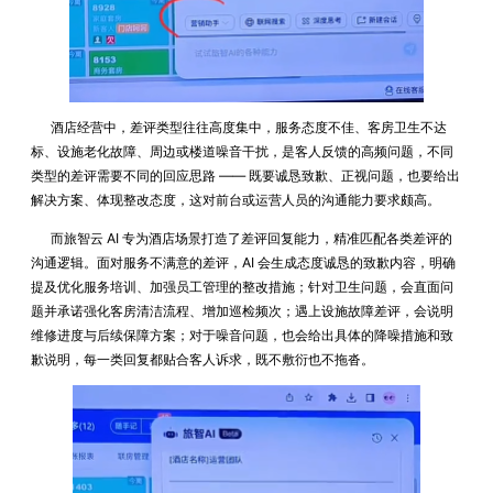
酒店经营中，差评类型往往高度集中，服务态度不佳、客房卫生不达
标、设施老化故障、周边或楼道噪音干扰，是客人反馈的高频问题，不同
类型的差评需要不同的回应思路 —— 既要诚恳致歉、正视问题，也要给出
解决方案、体现整改态度，这对前台或运营人员的沟通能力要求颇高。
而旅智云 AI 专为酒店场景打造了差评回复能力，精准匹配各类差评的
沟通逻辑。面对服务不满意的差评，AI 会生成态度诚恳的致歉内容，明确
提及优化服务培训、加强员工管理的整改措施；针对卫生问题，会直面问
题并承诺强化客房清洁流程、增加巡检频次；遇上设施故障差评，会说明
维修进度与后续保障方案；对于噪音问题，也会给出具体的降噪措施和致
歉说明，每一类回复都贴合客人诉求，既不敷衍也不拖沓。