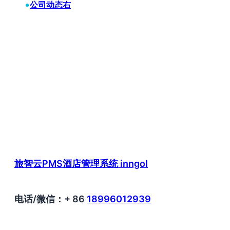
•
公司动态右
旅智云PMS酒店管理系统 inngol
电话/微信：+ 86
18996012939