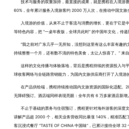
技术与服务的双重加持，最直接的成果，就是携程在入境游赛道的爆
60%，全年累计服务入境旅客约 2000 万人次，在推动中国
入境游的价值，从来不止于客流与消费的增长，更在于它是中国
等特色内容，把 “一桌年夜饭，全球共此时” 的中国年文化，传
“我之前对广东几乎一无所知，没想到这里有这么丰富有趣的文化体验
持续整整一个月，还有数不清的特色美食，太让人惊喜了。” 来自埃
这样的文化传播与体验落地，背后是携程持续的资源投入与平台赋能
球收客网络与全链路营销能力，为国内文旅供应商打开了入境游的
在产品供给端，携程持续推动国内文旅资源的国际化适配。2025 
无障碍预订。酒店端同样表现亮眼：全年共有 6 万多家酒店新
不止于基础的票务与住宿预订，携程更针对海外游客的深度文化体验
讲解产品超 2000 个，相关业务营收同比暴涨 140%，精
客沉浸式餐厅 “TASTE OF CHINA 中国味”，已累计接待