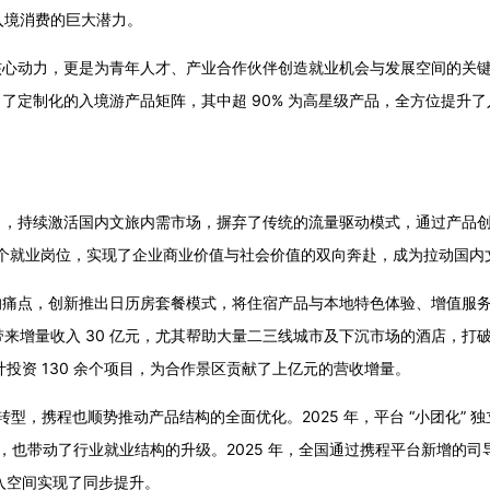
入境消费的巨大潜力。
动力，更是为青年人才、产业合作伙伴创造就业机会与发展空间的关键抓手
出了定制化的入境游产品矩阵，其中超 90% 为高星级产品，全方位提升
持续激活国内文旅内需市场，摒弃了传统的流量驱动模式，通过产品创新
万个就业岗位，实现了企业商业价值与社会价值的双向奔赴，成为拉动国内
点，创新推出日历房套餐模式，将住宿产品与本地特色体验、增值服务深度
带来增量收入 30 亿元，尤其帮助大量二三线城市及下沉市场的酒店，打破
投资 130 余个项目，为合作景区贡献了上亿元的营收增量。
 转型，携程也顺势推动产品结构的全面优化。2025 年，平台 “小团化”
，也带动了行业就业结构的升级。2025 年，全国通过携程平台新增的司
入空间实现了同步提升。