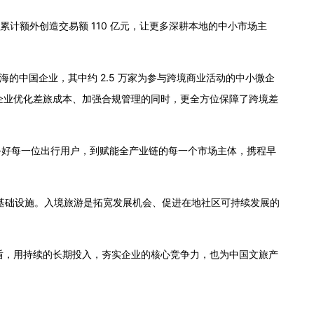
累计额外创造交易额 110 亿元，让更多深耕本地的中小市场主
海的中国企业，其中约 2.5 万家为参与跨境商业活动的中小微企
出海企业优化差旅成本、加强合规管理的同时，更全方位保障了跨境差
好每一位出行用户，到赋能全产业链的每一个市场主体，携程早
基础设施。入境旅游是拓宽发展机会、促进在地社区可持续发展的
为盾，用持续的长期投入，夯实企业的核心竞争力，也为中国文旅产