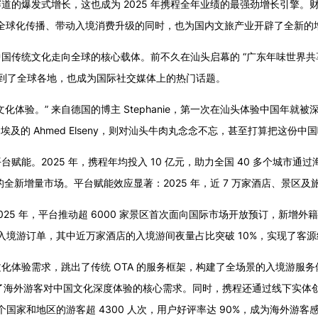
发式增长，这也成为 2025 年携程全年业绩的最强劲增长引擎。财报显
文旅全球化传播、带动入境消费升级的同时，也为国内文旅产业开辟了全新的
传统文化走向全球的核心载体。前不久在汕头启幕的 “广东年味世界共享
递到了全球各地，也成为国际社交媒体上的热门话题。
。” 来自德国的博主 Stephanie，第一次在汕头体验中国年就被
及的 Ahmed Elseny，则对汕头牛肉丸念念不忘，甚至打算把这份
。2025 年，携程年均投入 10 亿元，助力全国 40 多个城市通
全新增量市场。平台赋能效应显著：2025 年，近 7 万家酒店、景区
年，平台推动超 6000 家景区首次面向国际市场开放预订，新增外籍可订
增入境游订单，其中近万家酒店的入境游间夜量占比突破 10%，实现了客
需求，跳出了传统 OTA 的服务框架，构建了全场景的入境游服务体系。
准匹配了海外游客对中国文化深度体验的核心需求。同时，携程还通过线下实
全球 32 个国家和地区的游客超 4300 人次，用户好评率达 90%，成为