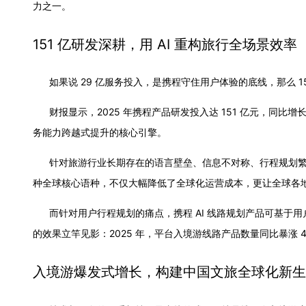
力之一。
151 亿研发深耕，用 AI 重构旅行全场景效率
如果说 29 亿服务投入，是携程守住用户体验的底线，那么 1
财报显示，2025 年携程产品研发投入达 151 亿元，同比增
务能力跨越式提升的核心引擎。
针对旅游行业长期存在的语言壁垒、信息不对称、行程规划繁琐等核心
种全球核心语种，不仅大幅降低了全球化运营成本，更让全球各
而针对用户行程规划的痛点，携程 AI 线路规划产品可基于
的效果立竿见影：2025 年，平台入境游线路产品数量同比暴涨
入境游爆发式增长，构建中国文旅全球化新生