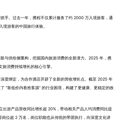
。过去一年，携程不仅累计服务了约 2000 万入境旅客，通
了入境游客的中国旅行体验。
与供给侧重构，挖掘国内旅游消费的全新潜力。2025 年，携
文旅消费持续增长的核心引擎。
绑定，为合作酒店开辟了全新的营收增长点。截至 2025 年
了 “靠低价内卷抢客源” 的行业困境，构建了更健康、更稳定的收
 独立出游产品营收同比增长超 20%，带动相关产品人均消费同比提
导岗位超 2 万名，岗位职能也从传统的带团执行，向深度文化讲