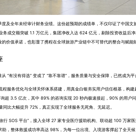
第四季度及全年未经审计财务业绩。这份超预期的成绩单，不仅印证了中国
业务成交额突破 1.1 万亿元，集团净收入达 624 亿元，剔除投资收益后
业的价值承诺，也彰显了携程在全球旅游产业链中不可替代的整合与赋能
座
从 “有没有得选” 变成了 “靠不靠谱”，服务质量与安全保障，已然成
全流程服务优化与全球关怀体系搭建，用真金白银夯实用户信任根基，构建起
超 3.5 亿次，其中 89% 的咨询实现 20 秒内极速接起，90% 的
量同比大幅提升 72%，真正实现了全球服务无死角、无延迟。
OS 平台”，接入全球 27 家专业医疗援助机构、联动超 100 万家医疗
起用户求助，整体救援成功率高达 98%，为每一位出境、入境游客撑起了