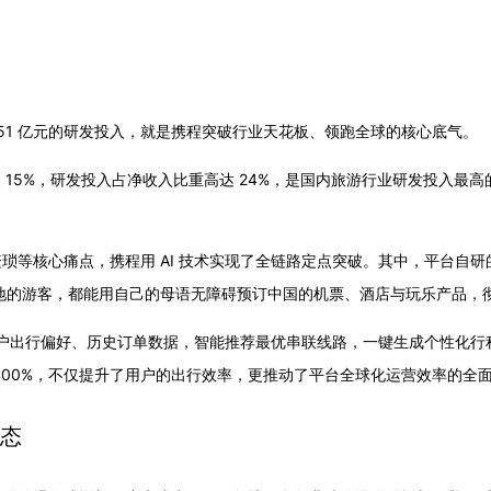
51 亿元的研发投入，就是携程突破行业天花板、领跑全球的核心底气。
长 15%，研发投入占净收入比重高达 24%，是国内旅游行业研发投入最
痛点，携程用 AI 技术实现了全链路定点突破。其中，平台自研的 AI 
地的游客，都能用自己的母语无障碍预订中国的机票、酒店与玩乐产品，
用户出行偏好、历史订单数据，智能推荐最优串联线路，一键生成个性化行
 400%，不仅提升了用户的出行效率，更推动了平台全球化运营效率的全
态