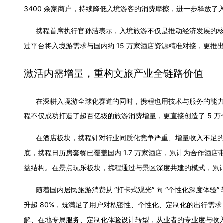
3400 余家商户，持续降低入境游客的消费摩擦，进一步释放了
携程首席执行官孙洁表示，入境旅游不仅是推动经济发展的核心
过平台将入境游需求与国内约 15 万家酒店资源精准对接，更推
激活内需增量，重构文旅产业全链路价值
在深耕入境游全球化赛道的同时，携程也用技术与服务的能力，
程不仅成功打造了超百亿级的旅游消费增量，更直接创造了 5 
在酒店板块，携程针对行业同质化竞争严重、增量收入不足的痛
底，携程日历房套餐已覆盖国内 1.7 万家酒店，累计为合作酒店
益结构。在景点玩乐板块，携程通过与景区深度共建的模式，累计
随着国内居民旅游消费从 “打卡式观光” 向 “个性化深度体验”
升超 80%，既满足了用户对私密性、个性化、定制化的出行需求
解、在地专属服务、定制化体验设计转型，从业者的专业度与收