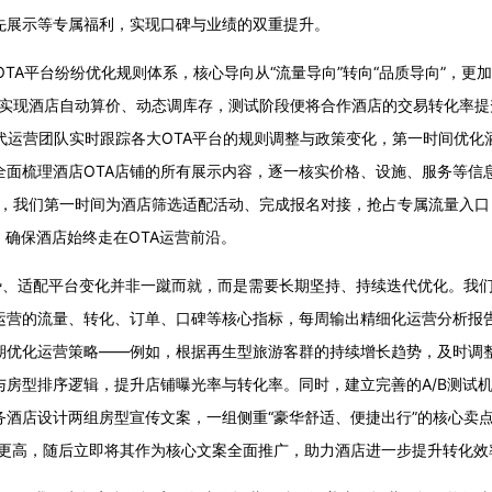
先展示等专属福利，实现口碑与业绩的双重提升。
TA平台纷纷优化规则体系，核心导向从“流量导向”转向“品质导向”，
具实现酒店自动算价、动态调库存，测试阶段便将合作酒店的交易转化率提
代运营团队实时跟踪各大OTA平台的规则调整与政策变化，第一时间优
全面梳理酒店OTA店铺的所有展示内容，逐一核实价格、设施、服务等信
活动，我们第一时间为酒店筛选适配活动、完成报名对接，抢占专属流量入口
，确保酒店始终走在OTA运营前沿。
适配平台变化并非一蹴而就，而是需要长期坚持、持续迭代优化。我们为
A运营的流量、转化、订单、口碑等核心指标，每周输出精细化运营分析报
期优化运营策略——例如，根据再生型旅游客群的持续增长趋势，及时调
与房型排序逻辑，提升店铺曝光率与转化率。同时，建立完善的A/B测试
酒店设计两组房型宣传文案，一组侧重“豪华舒适、便捷出行”的核心卖点
化率更高，随后立即将其作为核心文案全面推广，助力酒店进一步提升转化效