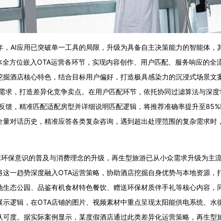
年，AI应用已突破单一工具的局限，升级为具备自主决策能力的智能体
体全方位嵌入OTA运营各环节，实现内容创作、用户匹配、服务响应的全
掘酒店核心特色，结合目标用户偏好，打造极具感染力的沉浸式场景文案
需求，打造差异化竞争卖点。在用户匹配环节，依托协同过滤算法与深度学
反馈，精准匹配适配房型并详细说明匹配逻辑，将推荐准确率提升至85%
全量对话历史，精准应答各类复杂咨询，遇到超出处理范围的复杂需求时
保意识的普及与消费理念的升级，再生型旅游已从小众需求升级为主流消
将这一趋势深度融入OTA运营策略，协助酒店挖掘自身优势与本地资源，
本地生态公园、品鉴有机食材特色餐饮、赠送环保材质伴手礼等核心内容，同
展示逻辑，在OTA店铺的图片、视频素材中重点呈现太阳能供电系统、水
可度。据实际案例显示，某度假酒店通过此类差异化运营策略，再生型旅游