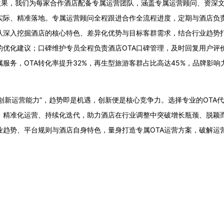
，我们为每家合作酒店配备专属运营团队，涵盖专属运营顾问、资深文
实际、精准落地。专属运营顾问全程跟进合作全流程进度，定期与酒店负
队深入挖掘酒店的核心特色、差异化优势与目标客群需求，结合行业趋势
的优化建议；口碑维护专员全程负责酒店OTA口碑管理，及时回复用户评
务，OTA转化率提升32%，再生型旅游客群占比高达45%，品牌影响
“创新运营能力”，趋势即是机遇，创新便是核心竞争力。选择专业的OTA
、精准化运营、持续化迭代，助力酒店在行业调整中突破增长瓶颈、脱颖
趋势、平台规则与酒店自身特色，量身打造专属OTA运营方案，破解运