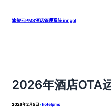
跳
至
内
旅智云PMS酒店管理系统 inngol
容
2026年酒店OT
•
2026年2月5日
hotelpms