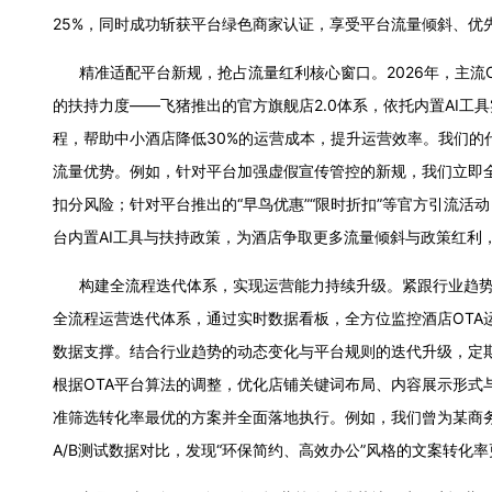
25%，同时成功斩获平台绿色商家认证，享受平台流量倾斜、优
精准适配平台新规，抢占流量红利核心窗口。2026年，主流O
的扶持力度——飞猪推出的官方旗舰店2.0体系，依托内置AI工
程，帮助中小酒店降低30%的运营成本，提升运营效率。我们的
流量优势。例如，针对平台加强虚假宣传管控的新规，我们立即
扣分风险；针对平台推出的“早鸟优惠”“限时折扣”等官方引流
台内置AI工具与扶持政策，为酒店争取更多流量倾斜与政策红利
构建全流程迭代体系，实现运营能力持续升级。紧跟行业趋势、
全流程运营迭代体系，通过实时数据看板，全方位监控酒店OT
数据支撑。结合行业趋势的动态变化与平台规则的迭代升级，定
根据OTA平台算法的调整，优化店铺关键词布局、内容展示形式
准筛选转化率最优的方案并全面落地执行。例如，我们曾为某商务
A/B测试数据对比，发现“环保简约、高效办公”风格的文案转