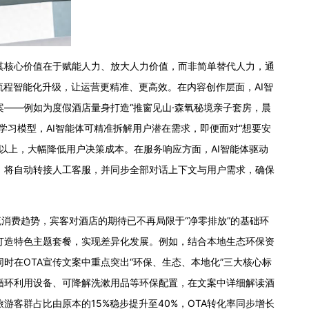
，其核心价值在于赋能人力、放大人力价值，而非简单替代人力，通
流程智能化升级，让运营更精准、更高效。在内容创作层面，AI智
——例如为度假酒店量身打造“推窗见山·森氧秘境亲子套房，晨
习模型，AI智能体可精准拆解用户潜在需求，即便面对“想要安
以上，大幅降低用户决策成本。在服务响应方面，AI智能体驱动
，将自动转接人工客服，并同步全部对话上下文与用户需求，确保
费趋势，宾客对酒店的期待已不再局限于“净零排放”的基础环
打造特色主题套餐，实现差异化发展。例如，结合本地生态环保资
时在OTA宣传文案中重点突出“环保、生态、本地化”三大核心标
循环利用设备、可降解洗漱用品等环保配置，在文案中详细解读酒
客群占比由原本的15%稳步提升至40%，OTA转化率同步增长