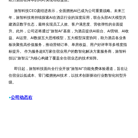
旅智科技CEO庞绍进表示，全面拥抱AI已成为公司重要战略。未来三
年，旅智科技将持续探索AI在酒店行业的深度应用，联合头部AI大模型共
建酒店数字生态，最终实现员工人效、客户满意度、营收弹性的全面提
升。此外，公司还将通过“旅智AI”基座，为酒店提供AI前台、AI营销、AI收
益、AI运营、AI数据五大思维模型，五大模型深度协同，助力酒店各业务
板块聚焦高价值服务，推动营销订单、单房收益、用户好评率等多维度指
标提升。 作为服务超8万家住宿业用户的数智化解决方案服务商，旅智科
技以“旅智云”为核心构建了覆盖全住宿业态的技术矩阵。
即日起，旅智科技面向全行业开放“旅智AI”功能免费体验通道，旨在让
住宿业以低成本、零门槛拥抱AI技术，以技术创新驱动行业数智化转型升
级。
•
公司动态右