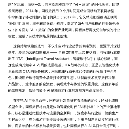
题” 的玩家，而这一次，它再次精准踩中了 “AI + 旅游” 的时代脉搏。回望
发展历程，2014 年，同程旅行用 9 个月时间完成全面移动互联网转型，
牢牢抓住了移动端旅行预订的风口；2017 年，它又精准把握移动互联网
“轻应用” 浪潮，率先布局微信小程序，奠定了如今用户规模的行业领先地
位；如今面对 “AI + 旅游” 的全新产业周期，同程旅行再次凭借敏锐的行业
嗅觉，完成了从技术到场景的快速落地。
这份持续领跑的底气，不仅来自对行业趋势的精准预判，更源于其深耕
多年、步步为营的战略布局 —— 早在 2018 年正式 IPO 前，同程旅行就提
出了 “ITA”（Intelligent Travel Assistant，智能旅行助手）核心战略，而
这也成为其如今 AI 布局的底层根基。ITA 战略的核心，正是以智能化技术
革新传统 OTA 的业务模式，用智能旅行助手取代传统的行程预订中介角
色，围绕用户旅行消费全场景打造闭环生态，让智能技术贯穿旅行决策、
产品预订、途中服务的全流程，实现效率与体验的双重升级。这份多年前
的战略规划，恰恰与如今 AI 赋能旅游行业的发展方向高度契合。
在本轮 AI 产业革命中，同程旅行对自身有着清晰的定位：区别于纯技
术型企业，同程旅行将自身定位为智能化时代 “AI 科技树” 上的产业落地果
实，核心是通过把握技术与流量的全新风口，深度参与行业新一轮的生产
力解放运动，在为旅游产业提质提效的同时，为用户创造更优质的旅行体
验。而多年的技术积累与场景探索，也让同程旅行在 AI 风口全面打开时，