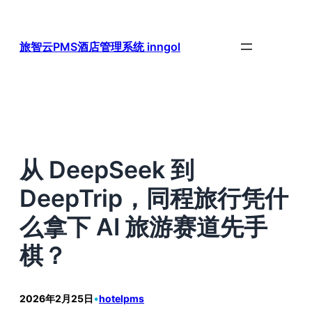
跳
至
内
旅智云PMS酒店管理系统 inngol
容
从 DeepSeek 到
DeepTrip，同程旅行凭什
么拿下 AI 旅游赛道先手
棋？
2026年2月25日
•
hotelpms