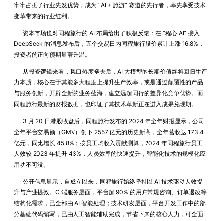
牢牢占据了行业先发优势，成为 “AI + 旅游” 赛道的先行者，率先享受技术
变革带来的行业红利。
资本市场也对同程旅行的 AI 布局给出了积极反馈：在 “程心 AI” 接入
DeepSeek 的消息发布后，五个交易日内同程旅行股价累计上涨 16.8%，
投资者的正向预期显著升温。
从投资逻辑来看，风口热度褪去后，AI 大模型的长期价值终将回归生产
力本质，核心在于其能多大程度上提升生产效率，或是通过颠覆性的产品
与服务创新，开辟全新的业务蓝海，建立远超同行的差异化竞争优势。而
同程旅行最新的财报数据，也印证了其技术革新正在进入成果兑现期。
3 月 20 日港股收盘后，同程旅行发布的 2024 年全年财报显示，公司
全年平台交易额（GMV）创下 2557 亿元的历史新高，全年营收达 173.4
亿元，同比增长 45.8%；按员工均收入贡献测算，2024 年同程旅行员工
人效较 2023 年提升 43%，人员效率的快速提升，智能化技术的规模化应
用功不可没。
公开信息显示，自成立以来，同程旅行始终坚持以 AI 技术驱动人效提
升与产业提效。C 端服务层面，平台超 90% 的用户常规咨询、订单退改等
结构化需求，已全部由 AI 智能处理；技术研发层面，平台开发工作中的部
分基础代码编写，已由人工智能辅助完成，节省下来的核心人力，可全面