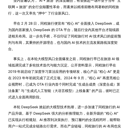
业内普遍认为，“AI + 旅游” 的深度融合，有望掀起一场不亚于当年 “互
联网 + 旅游” 的全行业颠覆性革命，而素来以精准前瞻布局著称的同程旅
行，这一次又率先 “押中” 了行业新风口。
早在 2 月 28 日，同程旅行便宣布 “程心 AI” 全面接入 DeepSeek，成
为国内首家接入 DeepSeek 的 OTA 平台，随后行业内其他平台才陆续跟
进相关布局。这一步先手棋，不仅印证了同程旅行对 AI 技术风口的提前预
判与布局，其秉持的开源理念，也与国内 AI 技术的主流发展路线深度契
合。
事实上，在本轮大模型风口全面爆发之前，同程旅行早已在旅游 AI 领
域低调完成了多轮技术迭代与能力沉淀。公开资料显示，同程旅行早在
2019 年就启动了深度学习算法应用的专项研发，核心产品 “程心 AI” 更是
在 2023 年年初就完成了正式立项。2024 年 9 月，“程心 AI” 再度亮相公
众视野时，已成为 OTA 行业内首个同时完成 “生成合成类（深度合成）算
法备案” 与 “生成式人工智能（大语言模型）上线备案” 的产品，彼时已正
式进入全面商用阶段。
本轮 DeepSeek 掀起的大模型技术热潮，进一步加速了同程旅行的 AI
产品升级。基于 DeepSeek 强大的分析推理能力，全新升级的 “程心 AI”
已实现从行程规划、AI 推荐到决策执行、预订履约的全流程闭环，能帮助
用户一站式完成全链路出行需求。而在产业链端，同程旅行的 AI 布局也实