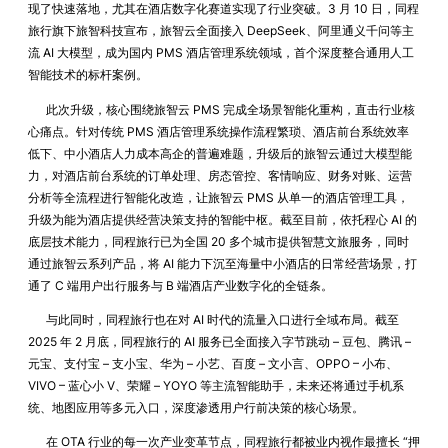
现了快速落地，尤其在酒店数字化赛道实现了行业突破。3 月 10 日，同程
旅行旗下旅智科技宣布，旅智云全面接入 DeepSeek、阿里通义千问等主
流 AI 大模型，成为国内 PMS 酒店管理系统领域，首个深度整合通用人工
智能技术的标杆案例。
此次升级，核心围绕旅智云 PMS 完成全场景智能化重构，直击行业核
心痛点。针对传统 PMS 酒店管理系统操作流程繁琐、酒店前台系统效率
低下、中小酒店人力成本高企的普遍难题，升级后的旅智云通过大模型能
力，对酒店前台系统的订单处理、房态管控、客情响应、财务对账、运营
分析等全流程进行智能化改造，让旅智云 PMS 从单一的酒店管理工具，
升级为能为酒店提供经营决策支持的智能中枢。截至目前，依托程心 AI 的
底层技术能力，同程旅行已为全国 20 多个城市提供智慧文旅服务，同时
通过旅智云系列产品，将 AI 能力下沉至海量中小酒店的日常经营场景，打
通了 C 端用户出行服务与 B 端酒店产业数字化的全链条。
与此同时，同程旅行也在对 AI 时代的流量入口进行全域布局。截至
2025 年 2 月底，同程旅行的 AI 服务已全面接入字节跳动 – 豆包、腾讯 –
元宝、支付宝 – 支小宝、华为 – 小艺、百度 – 文小言、OPPO – 小布、
VIVO – 蓝心小 V、荣耀 – YOYO 等主流智能助手，未来还将通过手机系
统、地图应用等多元入口，深度渗透用户行前决策的核心场景。
在 OTA 行业的每一次产业变革节点，同程旅行都被业内视作最擅长 “押