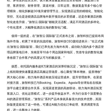
程、多维度的运营支持。该方案深度覆盖酒店运营全链路，涵盖预订管
理、客房管控、财务管理、渠道对接、日常运营、数据复盘等多个核心管
理模块，细化拆解超30项关键管理节点，实现酒店运营的精细化、智能化
管控。无论是连锁酒店品牌海外新开项目的从零搭建，还是存量酒店的数
智化改造升级，“旅智云·国际版”都能灵活适配，满足不同酒店的多样化、
个性化需求，大幅降低酒店出海的数智化门槛。
值得一提的是，在“旅智云·国际版”正式发布之前，旅智科技已提前布局
海外市场，积累了丰富的实战经验。旅智科技CEO庞绍进表示：“在正式推
出‘旅智云·国际版’前，我们已率先发力海外布局，成功助力国内多个酒店管
理品牌落地日本、东南亚等10余个周边国家和地区，凭借专业的数智化服
务收获了合作客户的高度认可与积极反馈。”
据悉，依托国内服务超8万家酒店的深厚经验沉淀，“旅智云·国际版”在
上线初期便快速覆盖酒店高频运营场景，核心聚焦“降本增效、提质增收”
两大核心目标，助力海外酒店有效压缩运营成本、提升管理效率。在渠道
对接方面，旅智科技已与Booking、Expedia、Agoda等全球知名在线旅
游平台建立紧密合作关系，实现渠道资源的高效联动，助力海外酒店拓宽
客源入口、优化运营模式，进一步提升收益水平。作为行业首个深度整合
AI的酒店管理系统，“旅智云”系列产品本身就具备强大的技术优势，其国
际版更是延续了这一特色，可通过AI能力优化订单处理、客房调度等流
程，进一步释放人力效能。